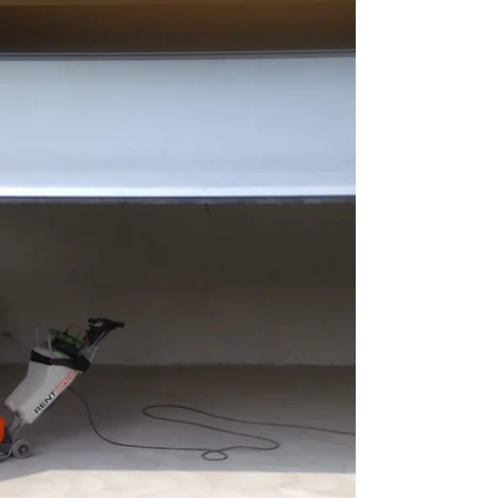
Jaké jsou 2 důležité parametry
kvalitní epoxidové podlahy?
Ačkoli zaznamenaly epoxidové podlahy v posledních
letech velký zájem, široká veřejnost se stále
nedostatečně orientuje v tom, co přesně...