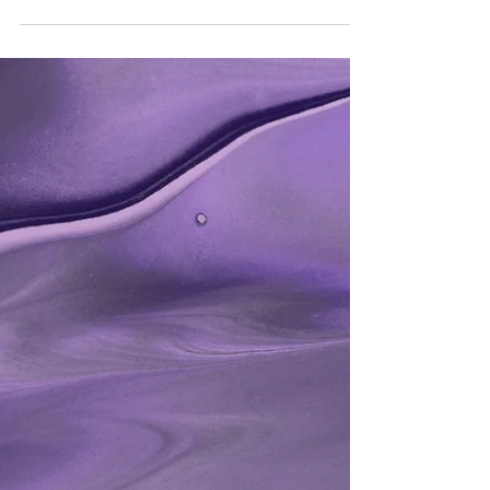
Zbyněk Hůrka
15. 6. 2023
Minut čtení: 1
Do garáže epoxidový nátěr nebo
stěrku?
Do garáže epoxidový nátěr nebo stěrku?