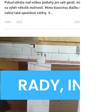
15. 7. 2025
Minut čtení: 3
Co na podlahu do garáže?
Pokud váháte nad volbou podlahy pro vaši garáž, máte
na výběr několik možností. Mimo klasickou dlažbu se
nabízí také epoxidové nátěry. V...