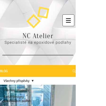
BLOG
Všechny příspěvky
Všechny příspěvky
Seriál Designy
epoxidových podlah