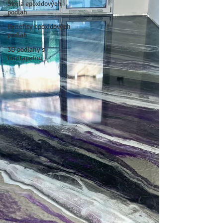
Škola epoxidových
podlah
Benefity epoxidových
podlah
3D podlahy s
fototapetou