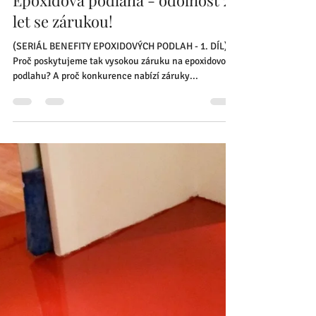
Zbyněk Hůrka
28. 10. 2023
Minut čtení: 2
Epoxidová podlaha - odolnost 25
let se zárukou!
(SERIÁL BENEFITY EPOXIDOVÝCH PODLAH - 1. DÍL)
Proč poskytujeme tak vysokou záruku na epoxidovou
podlahu? A proč konkurence nabízí záruky...