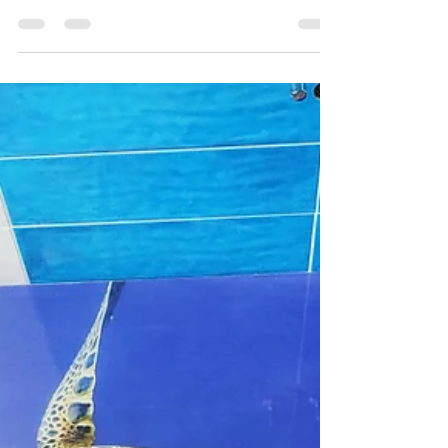
Beton nebo Anhydrit?
Rozdíly mezi betonem a anhydritem. Důležitá kritéria
i jejich výhody a nevýhody z pohledu aplikace
epoxidové podlahy jako finální Čtěte dál!