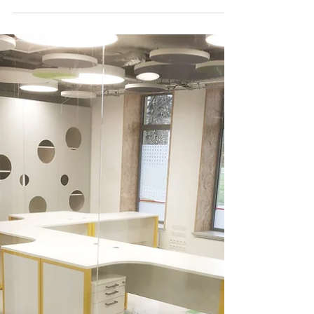
3D PODLAHA z epoxidové
pryskyřice a fototapety.
4. díl seriálu Designy epoxidových podlah. 3D podlahy
z epoxidové pryskyřice jsou oblíbené na celém světě.
Dechberoucí efekty mořské...