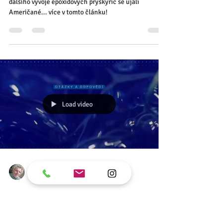
Zbyněk Hůrka
6. 6. 2023
Minut čtení: 2
Historie epoxidových stěrek a
pryskyřic.
Historie epoxidových podlah začala ve Švýcarsku a
dalšího vývoje epoxidových pryskyřic se ujali
Američané... více v tomto článku!