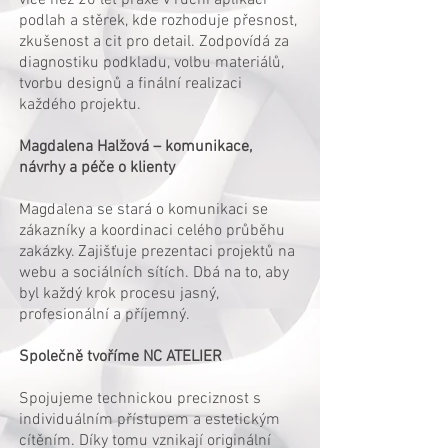
více než 20 let praxe v ruční aplikaci
podlah a stěrek, kde rozhoduje přesnost,
zkušenost a cit pro detail. Zodpovídá za
diagnostiku podkladu, volbu materiálů,
tvorbu designů a finální realizaci
každého projektu.
Magdalena Halžová – komunikace,
návrhy a péče o klienty
Magdalena se stará o komunikaci se
zákazníky a koordinaci celého průběhu
zakázky. Zajišťuje prezentaci projektů na
webu a sociálních sítích. Dbá na to, aby
byl každý krok procesu jasný,
profesionální a příjemný.
Společně tvoříme NC ATELIER
Spojujeme technickou preciznost s
individuálním přístupem a estetickým
cítěním. Díky tomu vznikají originální