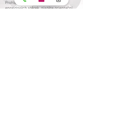
Prohlédněte si dostupné designy
epoxidových stěrek, zjistěte orientační
cenu vaší zakázky a využijte možnost
odborné konzultace. Pomůžeme vám
vybrat vhodný systém, tloušťku i odstín
přesně podle charakteru prostoru a
požadované zátěže.
ODBORNÁ KONZULTACE
Pomůžeme vám zvolit vhodný systém,
tloušťku, odstín i řešení detailů přesně
pro váš prostor.
Domluvit konzultaci