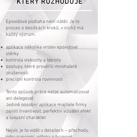
KTERÝ ROZHODUJE
Epoxidová podlaha není nátěr. Je to
proces o desítkách kroků, v nichž má
každý význam.
aplikace několika vrstev epoxidové
stěrky
kontrola viskozity a teploty
postupy, které prověřili mnohaleté
zkušenosti
precizní kontrola rovinnosti
Tento způsob práce nelze automatizovat
ani delegovat.
Jedině oosobní aplikace majitele firmy
zajistí trvanlivost, perfektní vizuální efekt
a luxusní charakter.
Nejvíc je to vidět v detailech – přechody,