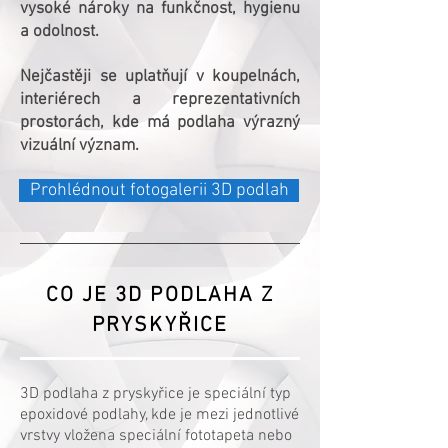
vysoké nároky na funkčnost, hygienu
a odolnost.
Nejčastěji se uplatňují v koupelnách,
interiérech a reprezentativních
prostorách, kde má podlaha výrazný
vizuální význam.
Prohlédnout fotogalerii 3D podlah
CO JE 3D PODLAHA Z
PRYSKYŘICE
3D podlaha z pryskyřice je speciální typ
epoxidové podlahy, kde je mezi jednotlivé
vrstvy vložena speciální fototapeta nebo