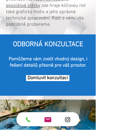
epoxidové stěrky
zde hraje klíčovou roli
také grafický motiv a jeho správné
technické zpracování. Rádi s vámi vše
podrobně probereme.
ODBORNÁ KONZULTACE
Pomůžeme vám zvolit vhodný design, i
řešení detailů přesně pro váš prostor.
Domluvit konzultaci