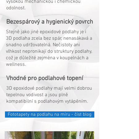
vysokou mechanickou i chemickou
odolnost.
Bezespárový a hygienický povrch
Stejně jako jiné epoxidové podlahy je i
3D podlaha zcela bez spár, nenasákavá a
snadno udržovatelná. Nečistoty ani
vlhkost nepronikají do struktury podlahy,
což je důležité zejména v koupelnách a
wellness.
Vhodné pro podlahové topení
3D epoxidové podlahy mají velmi dobrou
tepelnou vodivost a jsou plně
kompatibilní s podlahovým vytápěním.
Fototapety na podlahu na míru - číst blog