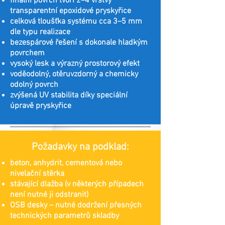
finální povrch tvoří 2–4 vrstvy
transparentní epoxidové pryskyřice
celková tloušťka systému cca 3–5 mm
dle typu realizace
bezespárové řešení s dokonale hladkým
povrchem
vysoký lesk a výrazný prostorový efekt
voděodolný, otěruvzdorný a chemicky
odolný povrch
zvýšená UV stabilita díky speciální
úpravě pryskyřice
Požadavky na podklad:
beton, anhydrit, cementová nebo
nivelační stěrka
stávající dlažba (v některých případech
není nutné ji odstranit)
OSB desky – nutné dodržení přesných
technických parametrů skladby