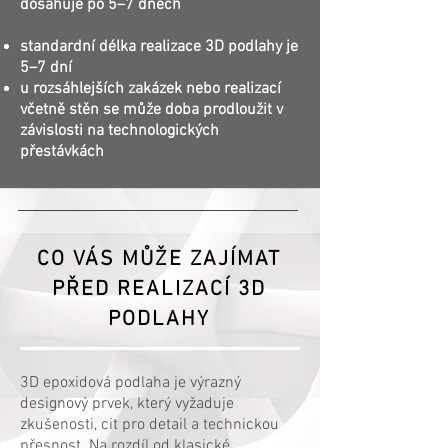
dosahuje po 5–7 dnech
standardní délka realizace 3D podlahy je
5–7 dní
u rozsáhlejších zakázek nebo realizací
včetně stěn se může doba prodloužit v
závislosti na technologických
přestávkách
CO VÁS MŮŽE ZAJÍMAT
PŘED REALIZACÍ 3D
PODLAHY
3D epoxidová podlaha je výrazný
designový prvek, který vyžaduje
zkušenosti, cit pro detail a technickou
přesnost. Na rozdíl od klasické