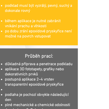
podklad musí být vyzrálý, pevný, suchý a
dokonale rovný
během aplikace je nutné zabránit
vnikání prachu a vlhkosti
po dobu zrání epoxidové pryskyřice není
možné na povrch vstupovat
Průběh prací:
důkladná příprava a penetrace podkladu
aplikace 3D fototapety, grafiky nebo
dekorativních prvků
postupná aplikace 2–4 vrstev
transparentní epoxidové pryskyřice
podlaha je pochozí obvykle následující
den
plné mechanické a chemické odolnosti