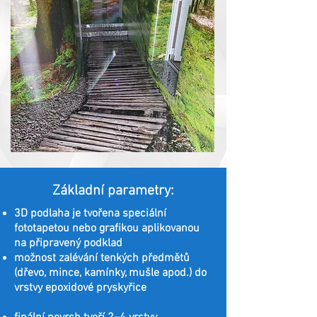
Základní parametry:
3D podlaha je tvořena speciální
fototapetou nebo grafikou aplikovanou
na připravený podklad
možnost zalévání tenkých předmětů
(dřevo, mince, kamínky, mušle apod.) do
vrstvy epoxidové pryskyřice