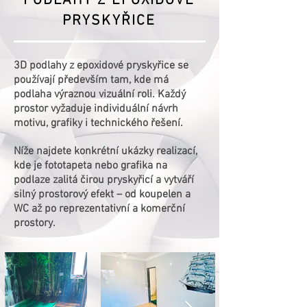
PODLAHY Z EPOXIDOVÉ
PRYSKYŘICE
3D podlahy z epoxidové pryskyřice se
používají především tam, kde má
podlaha výraznou vizuální roli. Každý
prostor vyžaduje individuální návrh
motivu, grafiky i technického řešení.
Níže najdete konkrétní ukázky realizací,
kde je fototapeta nebo grafika na
podlaze zalitá čirou pryskyřicí a vytváří
silný prostorový efekt – od koupelen a
WC až po reprezentativní a komerční
prostory.