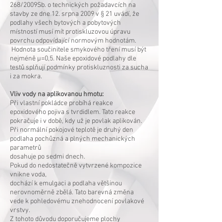
268/2009Sb. o technických požadavcích na
stavby ze dne 12. srpna 2009 v § 21 uvádí, že
podlahy všech bytových a pobytových
místností musí mít protiskluzovou úpravu
povrchu odpovídající normovým hodnotám.
Hodnota součinitele smykového tření musí být
nejméně μ=0,5. Naše epoxidové podlahy dle
testů splňují podmínky protiskluznosti za sucha
i za mokra.
Vliv vody na aplikovanou hmotu:
Při vlastní pokládce probíhá reakce
epoxidového pojiva s tvrdidlem. Tato reakce
pokračuje i v době, kdy už je povlak aplikován.
Při normální pokojové teplotě je druhý den
podlaha pochůzná a plných mechanických
parametrů
dosahuje po sedmi dnech.
Pokud do nedostatečně vytvrzené kompozice
vnikne voda,
dochází k emulgaci a podlaha většinou
nerovnoměrně zbělá. Tato barevná změna
vede k pohledovému znehodnocení povlakové
vrstvy.
Z tohoto důvodu doporučujeme plochy