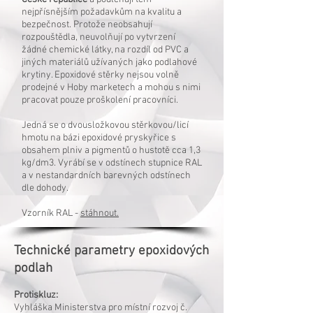
nejpřísnějším požadavkům na kvalitu a
bezpečnost. Protože neobsahují
rozpouštědla, neuvolňují po vytvrzení
žádné chemické látky, na rozdíl od PVC a
jiných materiálů užívaných jako podlahové
krytiny. Epoxidové stěrky nejsou volně
prodejné v Hoby marketech a mohou s nimi
pracovat pouze proškolení pracovníci.
Jedná se o dvousložkovou stěrkovou/licí
hmotu na bázi epoxidové pryskyřice s
obsahem plniv a pigmentů o hustotě cca 1,3
kg/dm3. Vyrábí se v odstínech stupnice RAL
a v nestandardních barevných odstínech
dle dohody.
Vzorník RAL -
stáhnout.
Technické parametry epoxidových
podlah
Protiskluz:
Vyhláška Ministerstva pro místní rozvoj č.