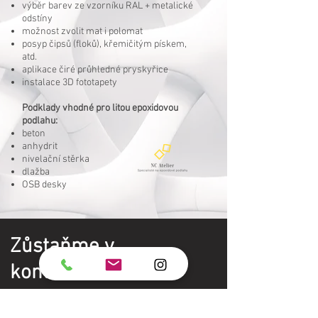
výběr barev ze vzorníku RAL + metalické
odstíny
možnost zvolit mat i polomat
posyp čipsů (floků), křemičitým pískem,
atd.
aplikace čiré průhledné pryskyřice
instalace 3D fototapety
Podklady vhodné pro litou epoxidovou
podlahu:
beton
anhydrit
nivelační stěrka
dlažba
OSB desky
Zůstaňme v
kontaktu!
Chci dostávat rady a tipy