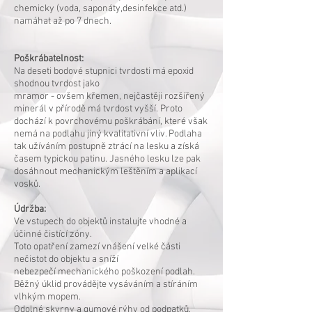
chemicky (voda, saponáty,desinfekce atd.)
namáhat až po 7 dnech.
Poškrábatelnost:
Na deseti bodové stupnici tvrdosti má epoxid
shodnou tvrdost jako
mramor - ovšem křemen, nejčastěji rozšířený
minerál v přírodě má tvrdost vyšší. Proto
dochází k povrchovému poškrábání, které však
nemá na podlahu jiný kvalitativní vliv. Podlaha
tak užíváním postupně ztrácí na lesku a získá
časem typickou patinu. Jasného lesku lze pak
dosáhnout mechanickým leštěním a aplikací
vosků.
Údržba:
Ve vstupech do objektů instalujte vhodné a
účinné čistící zóny.
Toto opatření zamezí vnášení velké části
nečistot do objektu a sníží
nebezpečí mechanického poškození podlah.
Běžný úklid provádějte vysáváním a stíráním
vlhkým mopem.
Odolné skvrny a gumové rýhy od podpatků,