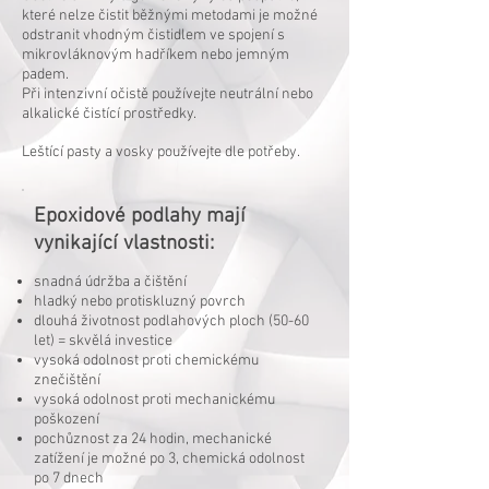
které nelze čistit běžnými metodami je možné
odstranit vhodným čistidlem ve spojení s
mikrovláknovým hadříkem nebo jemným
padem.
Při intenzivní očistě používejte neutrální nebo
alkalické čistící prostředky.
Leštící pasty a vosky používejte dle potřeby.
Epoxidové podlahy mají
vynikající vlastnosti:
snadná údržba a čištění
hladký nebo protiskluzný povrch
dlouhá životnost podlahových ploch (50-60
let) = skvělá investice
vysoká odolnost proti chemickému
znečištění
vysoká odolnost proti mechanickému
poškození
pochůznost za 24 hodin, mechanické
zatížení je možné po 3, chemická odolnost
po 7 dnech