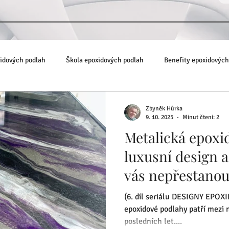
xidových podlah
Škola epoxidových podlah
Benefity epoxidových
Zbyněk Hůrka
9. 10. 2025
Minut čtení: 2
Metalická epoxi
luxusní design a
vás nepřestanou
(6. díl seriálu DESIGNY EPO
epoxidové podlahy patří mezi nejžádanější interiérové stěrky
posledních let....