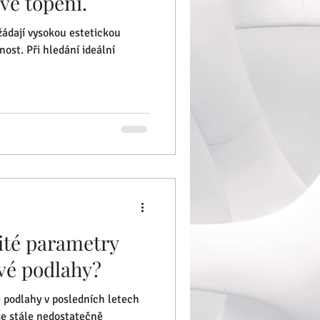
vé topení.
 žádají vysokou estetickou
ost. Při hledání ideální
žité parametry
ové podlahy?
 podlahy v posledních letech
 se stále nedostatečně