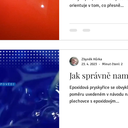
orientuje v tom, co přesně...
Zbyněk Hůrka
23. 4. 2023
Minut čtení: 2
Jak správně nam
Epoxidová pryskyřice se obvyk
poměru uvedeném v návodu na 
plechovce s epoxidovým...