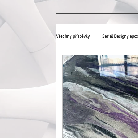
Všechny příspěvky
Seriál Designy epo
3D podlahy s fototapetou