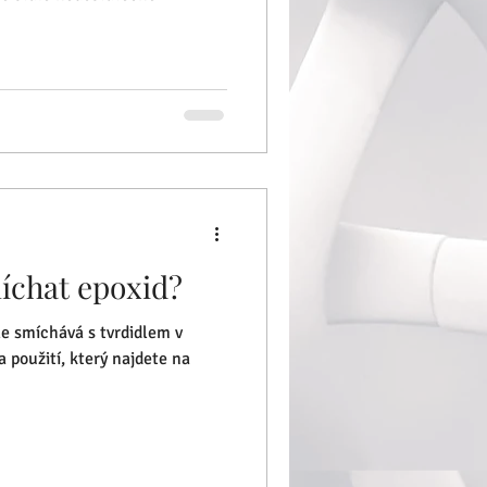
íchat epoxid?
le smíchává s tvrdidlem v
použití, který najdete na