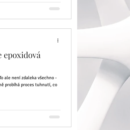
e epoxidová
To ale není zdaleka všechno -
čně probíhá proces tuhnutí, co