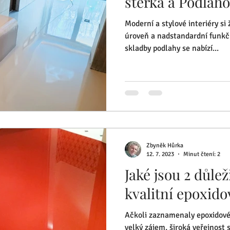
stěrka a Podlaho
Moderní a stylové interiéry si
úroveň a nadstandardní funkčn
skladby podlahy se nabízí...
Zbyněk Hůrka
12. 7. 2023
Minut čtení: 2
Jaké jsou 2 důle
kvalitní epoxid
Ačkoli zaznamenaly epoxidové
velký zájem, široká veřejnost