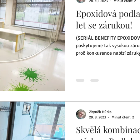
28. 10. 2023
Minut čtení: 2
Epoxidová podla
let se zárukou!
(SERIÁL BENEFITY EPOXIDOVÝ
poskytujeme tak vysokou záru
proč konkurence nabízí záruky
Zbyněk Hůrka
29. 8. 2023
Minut čtení: 2
Skvělá kombinac