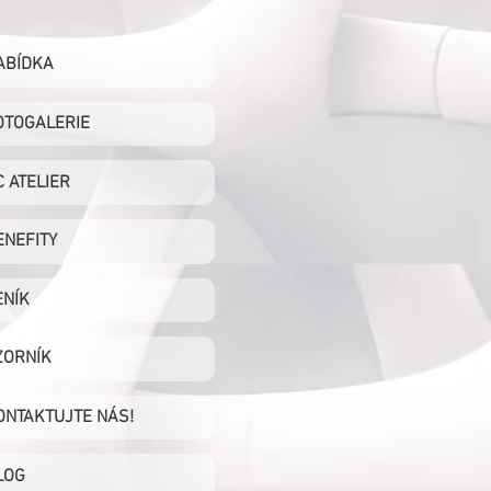
ABÍDKA
OTOGALERIE
C ATELIER
ENEFITY
ENÍK
ZORNÍK
ONTAKTUJTE NÁS!
LOG