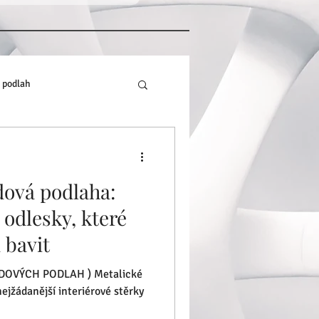
 podlah
dová podlaha:
 odlesky, které
 bavit
XIDOVÝCH PODLAH ) Metalické