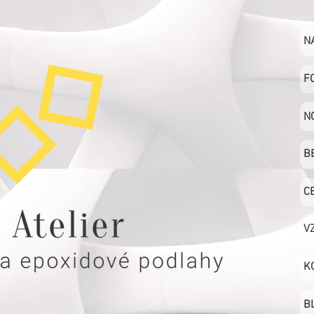
N
F
N
B
C
V
K
B