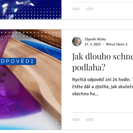
Zbyněk Hůrka
27. 3. 2023
Minut čtení: 2
Jak dlouho schn
podlaha?
Rychlá odpověď zní 24 hodin. 
čtěte dál a zjistíte, jak skute
všechno ho...