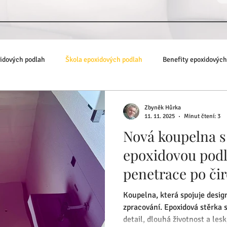
xidových podlah
Škola epoxidových podlah
Benefity epoxidových
Zbyněk Hůrka
11. 11. 2025
Minut čtení: 3
Nová koupelna s
epoxidovou podl
penetrace po čir
Koupelna, která spojuje desig
zpracování. Epoxidová stěrka s
detail, dlouhá životnost a lesk