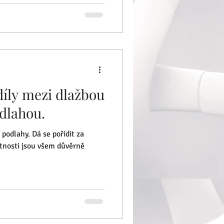
díly mezi dlažbou
dlahou.
 podlahy. Dá se pořídit za
stnosti jsou všem důvěrně