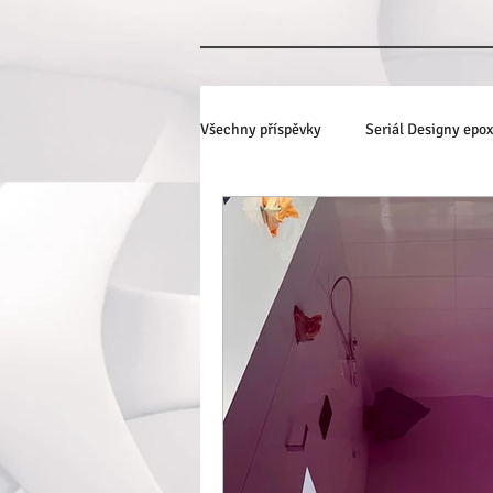
Všechny příspěvky
Seriál Designy epo
3D podlahy s fototapetou