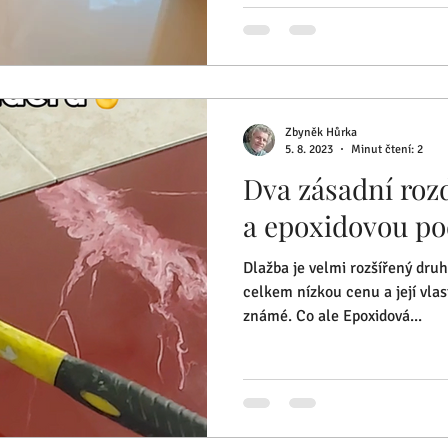
Zbyněk Hůrka
5. 8. 2023
Minut čtení: 2
Dva zásadní roz
a epoxidovou po
Dlažba je velmi rozšířený druh
celkem nízkou cenu a její vla
známé. Co ale Epoxidová...