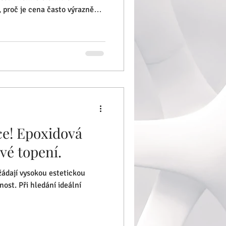
 proč je cena často výrazně
a co přesně ovlivňuje kvalitu
ěrka je tenká vrstva
ejčastěji na betonovou nebo
la by měla být minimálně 3mm.
rstva představuje poměrně
e! Epoxidová
vé topení.
 žádají vysokou estetickou
ost. Při hledání ideální