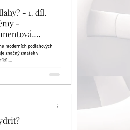
lahy? - 1. díl.
émy -
ementová.
pinu moderních podlahových
uje značný zmatek v
ků....
drit?