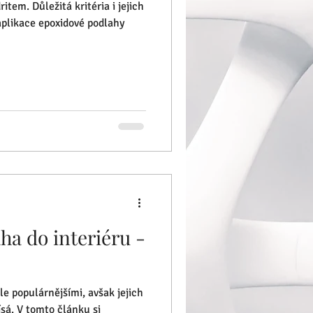
tem. Důležitá kritéria i jejich
aplikace epoxidové podlahy
ha do interiéru -
le populárnějšími, avšak jejich
ísá. V tomto článku si