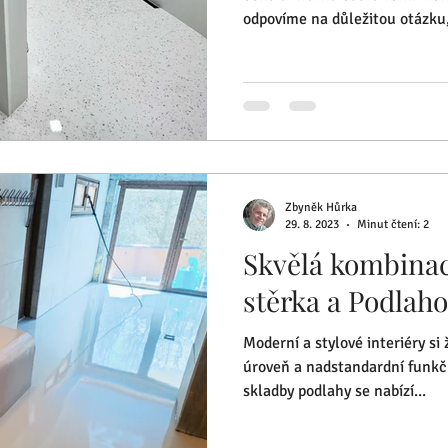
odpovíme na důležitou otázku,
odlišná u různých dodavatelů 
výsledné podlahy. Epoxidová st
polymerové hmoty nanášená n
anhydritovou podlahu. Její sí
Ačkoliv se to nezdá, taková v
velké množství epoxidu. Množ
Zbyněk Hůrka
29. 8. 2023
Minut čtení: 2
Skvělá kombinac
stěrka a Podlaho
Moderní a stylové interiéry si
úroveň a nadstandardní funkčn
skladby podlahy se nabízí...