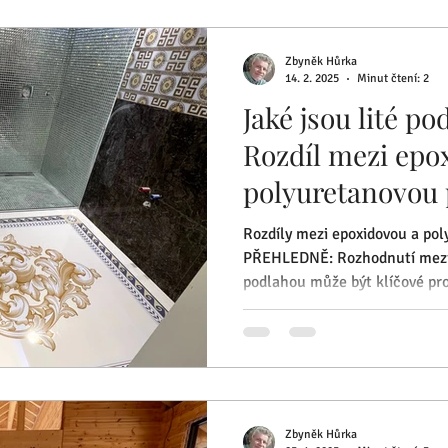
Zbyněk Hůrka
14. 2. 2025
Minut čtení: 2
Jaké jsou lité pod
Rozdíl mezi epo
polyuretanovou 
Rozdíly mezi epoxidovou a po
PŘEHLEDNĚ: Rozhodnutí mezi 
podlahou může být klíčové pro
Zbyněk Hůrka