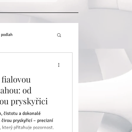
 podlah
 fialovou
ahou: od
ou pryskyřici
n, čistotu a dokonalé
 čirou pryskyřicí – precizní
, který přitahuje pozornost.