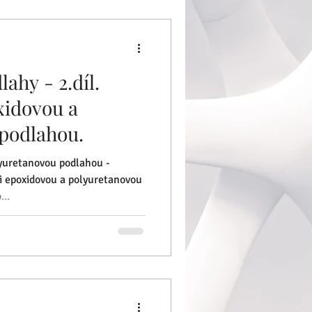
lahy - 2.díl.
xidovou a
podlahou.
lyuretanovou podlahou -
epoxidovou a polyuretanovou
...