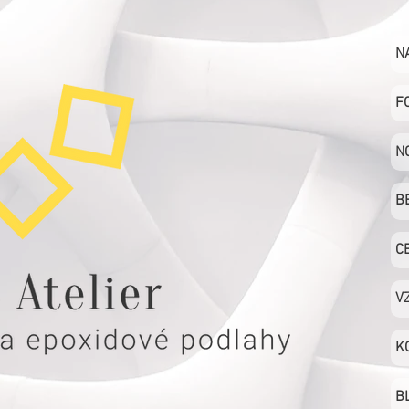
N
F
N
B
C
V
K
B