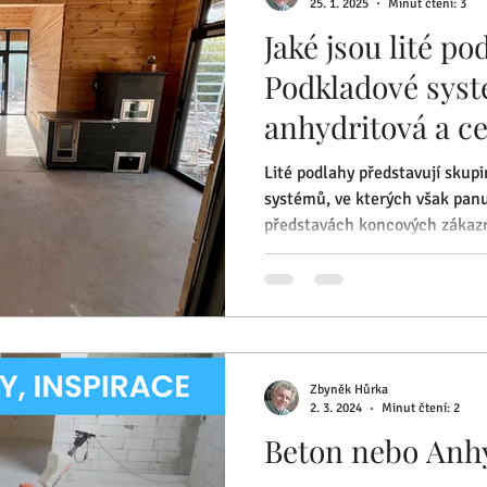
25. 1. 2025
Minut čtení: 3
Jaké jsou lité pod
Podkladové syst
anhydritová a c
Beton?
Lité podlahy představují sku
systémů, ve kterých však pan
představách koncových zákazní
Zbyněk Hůrka
2. 3. 2024
Minut čtení: 2
Beton nebo Anhy