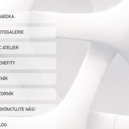
ABÍDKA
OTOGALERIE
C ATELIER
ENEFITY
ENÍK
ZORNÍK
ONTAKTUJTE NÁS!
LOG