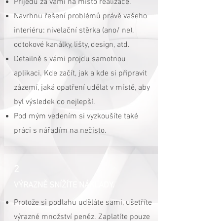
Přijedu za vámi na místo realizace.
Navrhnu řešení problémů právě vašeho
interiéru: nivelační stěrka (ano/ ne),
odtokové kanálky, lišty, design, atd.
Detailně s vámi projdu samotnou
aplikaci. Kde začít, jak
a
kde si připravit
zázemí, jaká opatření udělat v místě, aby
byl výsledek co nejlepší.
P
od mým vedením si vyzkoušíte také
práci s nářadím na nečisto.
2
VÝRAZNĚ SNÍŽÍTE NÁKLADY.
Protože si podlahu uděláte sami, ušetříte
výrazné množství peněz. Zaplatíte pouze