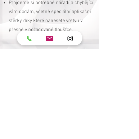
Projdeme si potřebné nářadí a chybějící
vám dodám, včetně speciální aplikační
stěrky, díky které nanesete vrstvu v
přesně v požadované tloušťce.
4
MANUÁL I TELEFONICKÁ PODPORA.
Získáte podrobný manuál pro aplikaci
vaší epoxidové podlahy.
Budu vám při samotné aplikaci
nápomocen po telefonu nebo na
videohovoru.
Pokud vznikne v průběhu prací problém,
ihned jej společně vyřešíme.