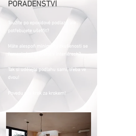
PORADENSTVÍ
T
oužíte po epoxidové podlaze, ale
potřebujete ušetřit?
Máte alespoň minimální zkušenosti se
řemeslnými pracemi v interiérech?
Tak si udělejte podlahu sami, třeba ve
dvou!
Povedu vás krok za krokem!