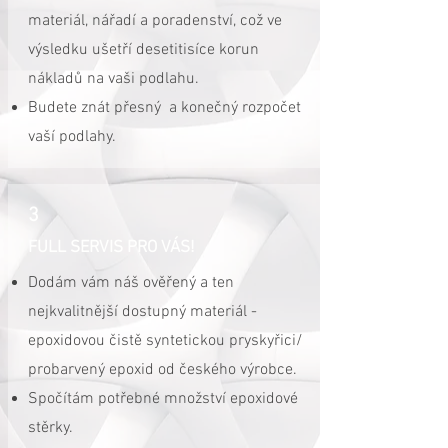
materiál, nářadí a poradenství, což ve
výsledku ušetří desetitisíce korun
nákladů na vaši podlahu.
Budete znát přesný a konečný rozpočet
vaší podlahy.
3
FULL SERVIS PRO VÁS!
Dodám vám náš ověřený a ten
nejkvalitnější dostupný materiál -
epoxidovou čistě syntetickou pryskyřici/
probarvený epoxid od českého výrobce.
Spočítám potřebné množství epoxidové
stěrky.