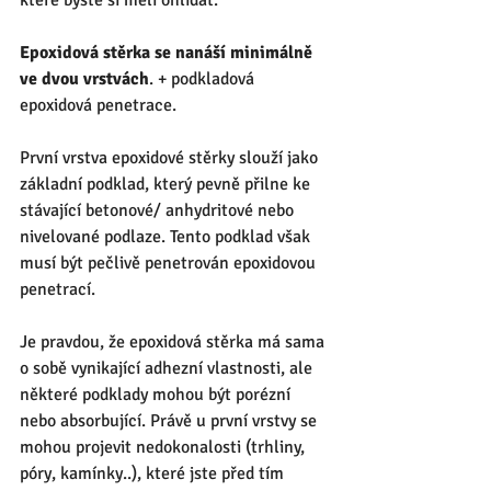
které byste si měli ohlídat. 
Epoxidová stěrka se nanáší minimálně 
ve dvou vrstvách
. + podkladová 
epoxidová penetrace.
První vrstva epoxidové stěrky slouží jako 
základní podklad, který pevně přilne ke 
stávající betonové/ anhydritové nebo 
nivelované podlaze. Tento podklad však 
musí být pečlivě penetrován epoxidovou 
penetrací.
Je pravdou, že epoxidová stěrka má sama 
o sobě vynikající adhezní vlastnosti, ale 
některé podklady mohou být porézní 
nebo absorbující. Právě u první vrstvy se 
mohou projevit nedokonalosti (trhliny, 
póry, kamínky..), které jste před tím 