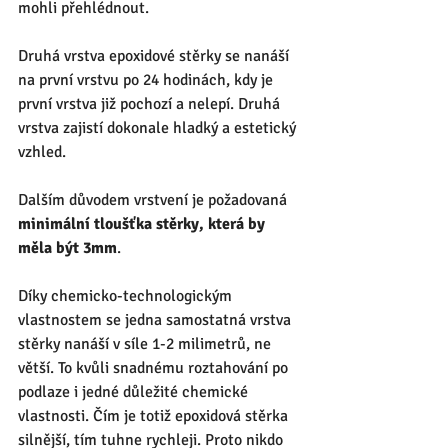
mohli přehlédnout. 
Druhá vrstva epoxidové stěrky se nanáší 
na první vrstvu po 24 hodinách, kdy je 
první vrstva již pochozí a nelepí. Druhá 
vrstva zajistí dokonale hladký a estetický 
vzhled. 
Dalším důvodem vrstvení je požadovaná 
minimální tloušťka stěrky, která by 
měla být 3mm
. 
Díky chemicko-technologickým 
vlastnostem se jedna samostatná vrstva 
stěrky nanáší v síle 1-2 milimetrů, ne 
větší. To kvůli snadnému roztahování po 
podlaze i jedné důležité chemické 
vlastnosti. Čím je totiž epoxidová stěrka 
silnější, tím tuhne rychleji. Proto nikdo 