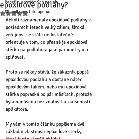
Benefity epoxidových podlah
epoxidové podlahy?
3D podlahy s fototapetou
Hodnoceno NaN z 5 hvězdiček.
Ačkoli zaznamenaly epoxidové podlahy v 
posledních letech velký zájem, široká 
veřejnost se stále nedostatečně 
orientuje v tom, co přesně je epoxidová 
stěrka na podlahu a jaké parametry má 
splňovat. 
Proto se někdy stává, že zákazník poptá 
epoxidovou podlahu a dostane nátěr 
epoxidovým lakem, nebo mu epoxidová 
stěrka popraská po pár měsících, protože 
byla nanášena bez znalostí a zkušeností 
aplikátora. 
My vám v tomto článku popíšeme dvě 
základní vlastnosti epoxidové stěrky, 