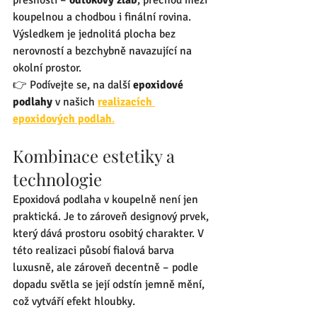
přesností – 
odtokový žlab
, přechod mezi 
koupelnou a chodbou i finální rovina. 
Výsledkem je jednolitá plocha bez 
nerovností a bezchybně navazující na 
okolní prostor.
👉 Podívejte se, na další 
epoxidové 
podlahy
 v našich 
realizacích 
epoxidových podlah
.
Kombinace estetiky a 
technologie
Epoxidová podlaha v koupelně není jen 
praktická. Je to zároveň designový prvek, 
který dává prostoru osobitý charakter. V 
této realizaci působí fialová barva 
luxusně, ale zároveň decentně – podle 
dopadu světla se její odstín jemně mění, 
což vytváří efekt hloubky.