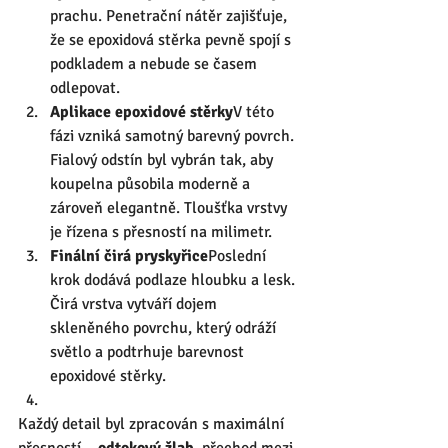
prachu. Penetrační nátěr zajišťuje, 
že se epoxidová stěrka pevně spojí s 
podkladem a nebude se časem 
odlepovat.
Aplikace epoxidové stěrky
V této 
fázi vzniká samotný barevný povrch. 
Fialový odstín byl vybrán tak, aby 
koupelna působila moderně a 
zároveň elegantně. Tloušťka vrstvy 
je řízena s přesností na milimetr.
Finální čirá pryskyřice
Poslední 
krok dodává podlaze hloubku a lesk. 
Čirá vrstva vytváří dojem 
skleněného povrchu, který odráží 
světlo a podtrhuje barevnost 
epoxidové stěrky.
Každý detail byl zpracován s maximální 