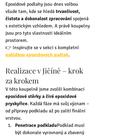
Epoxidové podlahy jsou dnes volbou 
všude tam, kde se hledá 
trvanlivost, 
čistota a dokonalost zpracování
 spojená 
s estetickým vzhledem. A právě koupelny 
jsou pro tyto vlastnosti ideálním 
prostorem.
👉 Inspirujte se v sekci s kompletní 
nabídkou epoxidových podlah
.
Realizace v Jičíně – krok 
za krokem
V této koupelně jsme zvolili kombinaci 
epoxidové stěrky a čiré epoxidové 
pryskyřice
. Každá fáze má svůj význam – 
od přípravy podkladu až po zalití finální 
vrstvou.
Penetrace podkladu
Podklad musí 
být dokonale vyrovnaný a zbavený 