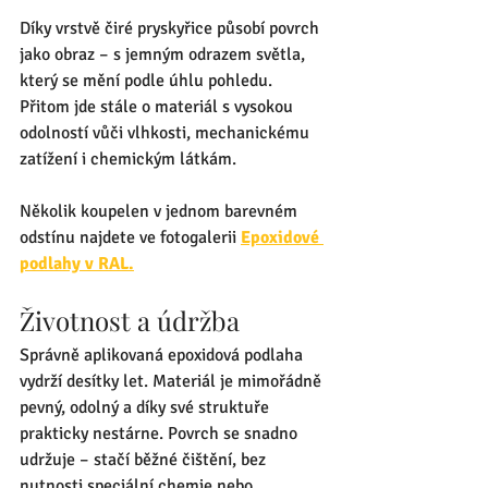
Díky vrstvě čiré pryskyřice působí povrch 
jako obraz – s jemným odrazem světla, 
který se mění podle úhlu pohledu. 
Přitom jde stále o materiál s vysokou 
odolností vůči vlhkosti, mechanickému 
zatížení i chemickým látkám.
Několik koupelen v jednom barevném 
odstínu najdete ve fotogalerii 
Epoxidové 
podlahy v RAL.
Životnost a údržba
Správně aplikovaná epoxidová podlaha 
vydrží desítky let. Materiál je mimořádně 
pevný, odolný a díky své struktuře 
prakticky nestárne. Povrch se snadno 
udržuje – stačí běžné čištění, bez 
nutnosti speciální chemie nebo 