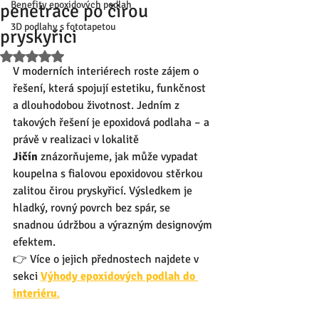
Benefity epoxidových podlah
penetrace po čirou
3D podlahy s fototapetou
pryskyřici
Hodnoceno NaN z 5 hvězdiček.
V moderních interiérech roste zájem o 
řešení, která spojují estetiku, funkčnost 
a dlouhodobou životnost. Jedním z 
takových řešení je epoxidová podlaha – a 
právě v realizaci v lokalitě 
Jičín
 znázorňujeme, jak může vypadat 
koupelna s fialovou epoxidovou stěrkou 
zalitou čirou pryskyřicí. Výsledkem je 
hladký, rovný povrch bez spár, se 
snadnou údržbou a výrazným designovým 
efektem.
👉 Více o jejich přednostech najdete v 
sekci 
Výhody epoxidových podlah do 
interiéru
.