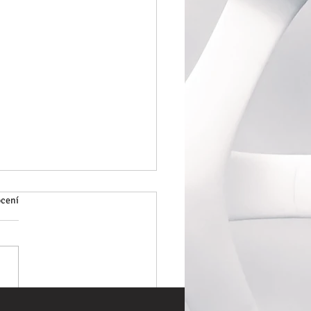
ocení
vypadá epoxidová