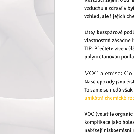
Rostoucí zájem o zdrav
vzduchu a zdraví v by
vzhled, ale i jejich c
Lité/ bezspárové podl
vlastnostmi zásadně li
TIP: Přečtěte více v čl
polyuretanovou podl
VOC a emise: Co s
Naše epoxidy jsou čis
To samé se nedá však ř
unikátní chemické rea
VOC (volatile organi
komplikace jako boles
nabízejí nízkoemisní 