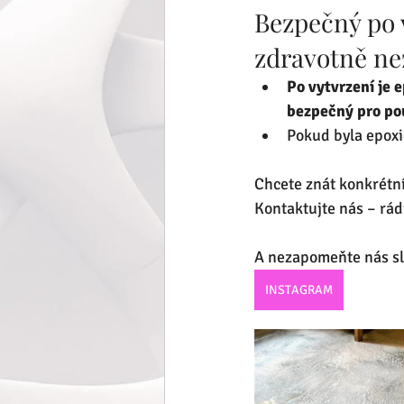
Bezpečný po v
zdravotně n
Po vytvrzení je 
bezpečný pro pou
Pokud byla epoxi
Chcete znát konkrétní 
Kontaktujte nás – rá
A nezapomeňte nás sl
INSTAGRAM