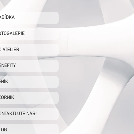
ABÍDKA
OTOGALERIE
C ATELIER
ENEFITY
ENÍK
ZORNÍK
ONTAKTUJTE NÁS!
LOG