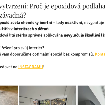
ytvrzení: Proč je epoxidová podlaha
ezávadná?
epoxid zcela chemicky inertní
 – tedy 
neaktivní
, nevypařuje 
žití i v interiérech s dětmi
.
dová litá stěrka správně aplikována 
nevylučuje škodlivé lá
řešení pro svůj interiér? 
di vám doporučíme optimální epoxid bez kompromisů. 
Konta
edovat na 
INSTAGRAMU
!