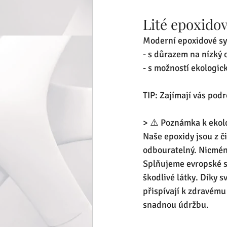
Lité epoxidov
Moderní epoxidové sys
- s důrazem na nízký 
- s možností ekologic
TIP: Zajímají vás pod
> ⚠️ Poznámka k ekolo
Naše epoxidy jsou z či
odbouratelný. Nicméně
Splňujeme evropské s
škodlivé látky. Díky 
přispívají k zdravému
snadnou údržbu.