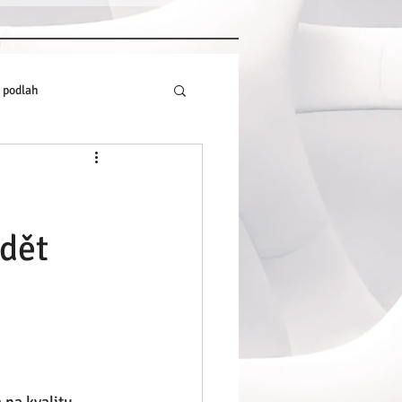
 podlah
ědět