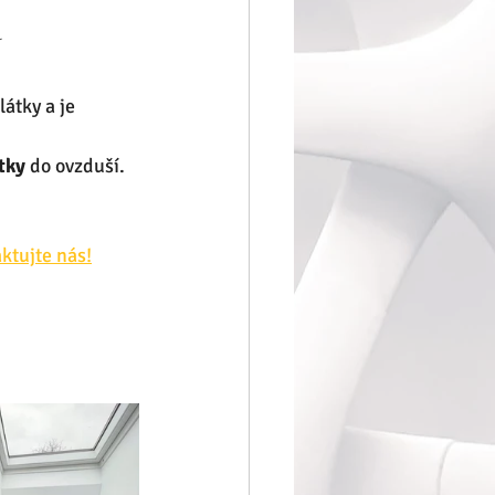
 
látky a je 
tky
 do ovzduší.
ktujte nás!