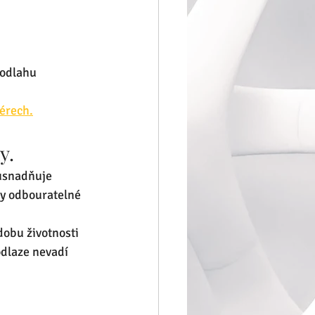
odlahu  
iérech.
y.
 usnadňuje 
ky odbouratelné 
obu životnosti 
odlaze nevadí 