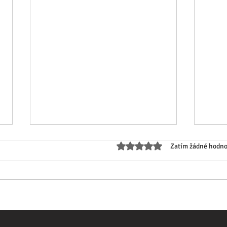
Hodnoceno 0 z 5 hvězdiček.
Zatím žádné hodn
Proč je Epoxid ZDRAVOTNĚ
Jak 