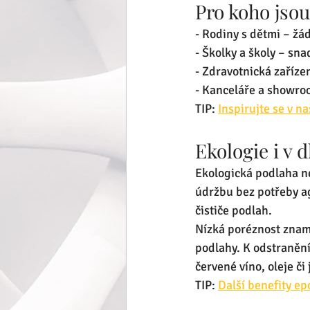
Pro koho jso
- Rodiny s dětmi – žá
- Školky a školy – sn
- Zdravotnická zaříze
- Kanceláře a showro
TIP: 
Inspirujte se v na
Ekologie i v
Ekologická podlaha nen
údržbu bez potřeby ag
čističe podlah. 
Nízká poréznost znam
podlahy. K odstranění
červené víno, oleje či
TIP: 
Další benefity e