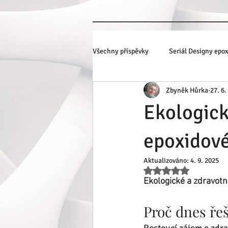
Všechny příspěvky
Seriál Designy epo
Zbyněk Hůrka
27. 6.
3D podlahy s fototapetou
Ekologick
epoxidové
Aktualizováno:
4. 9. 2025
Hodnoceno NaN z 5 
Ekologické a zdravotn
Proč dnes řeš