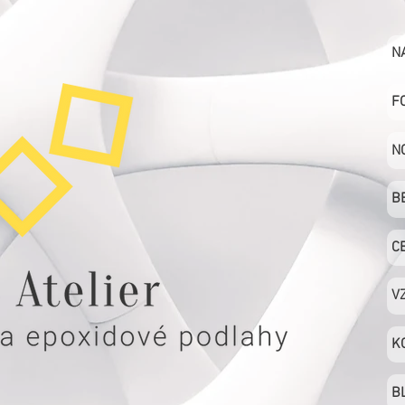
N
F
N
B
C
V
K
B