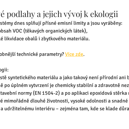
é podlahy a jejich vývoj k ekologii
témy dnes splňují přísné emisní limity a jsou vyráběny:
obsah VOC (těkavých organických látek),
ké likvidace obalů i zbytkového materiálu.
robnější technické parametry? 
Více zde
.
gii:  
stě syntetického materiálu a jako takový není přírodní ani b
 po úplném vytvrzení je chemicky stabilní a zdravotně nez
tavební normy (EN 1504‑2) a po aplikaci epoxidová stěrka 
své mimořádně dlouhé životnosti, vysoké odolnosti a snadné
 a udržitelnému interiéru – zejména tam, kde se klade důra