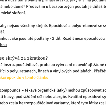
é a udržitelné bydlení přináší otázku: jaký vliv má podlaha
tě nebo domě? Především u bezspárových podlah je důležité
hemické složení.
ahy nejsou všechny stejné. Epoxidové a polyuretanové se s
ší. 
ánku: 
Jaké jsou lité podlahy - 2.díl. Rozdíl mezi epoxidovou 
ahou
e skrývá za zkratkou?
tě bezrozpouštědlové, proto po vytvrzení neuvolňují žádné 
íci o polyuretanech, linech a vinylových podlahách. Přečtěte
kci epoxidu v tomto článku
c compounds – těkavé organické látky) mohou způsobovat zd
ti hlavy, podráždění očí nebo alergie. Kvalitní epoxidové s
nebo zcela bezrozpouštědlové varianty, které tyto látky zcel