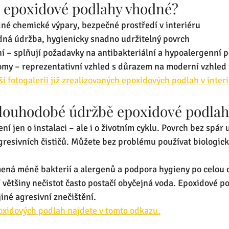
u epoxidové podlahy vhodné?
dné chemické výpary, bezpečné prostředí v interiéru
adná údržba, hygienicky snadno udržitelný povrch  
ní – splňují požadavky na antibakteriální a hypoalergenní p
omy – reprezentativní vzhled s důrazem na moderní vzhled 
ší fotogalerii již zrealizovaných epoxidových podlah v inter
 dlouhodobé údržbě epoxidové podlah
í jen o instalaci – ale i o životním cyklu. Povrch bez spár
resivních čističů. Můžete bez problému používat biologic
ená méně bakterií a alergenů a podpora hygieny po celou d
 většiny nečistot často postačí obyčejná voda. Epoxidové p
 jiné agresivní znečištění.
poxidových podlah najdete v tomto odkazu.