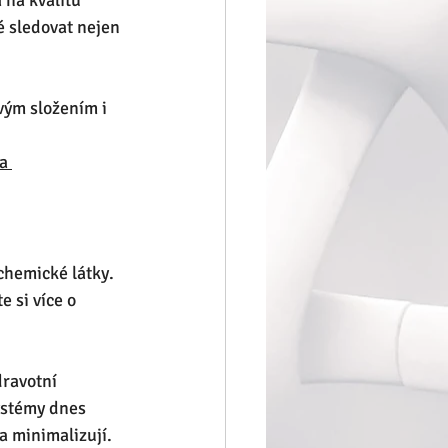
 na kvalitu 
 sledovat nejen 
vým složením i 
a 
chemické látky. 
 si více o 
ravotní 
ystémy dnes 
a minimalizují.