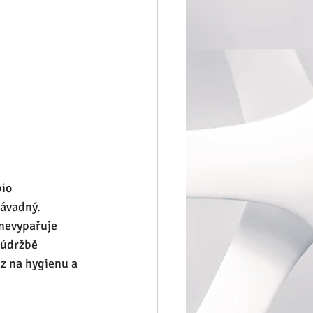
io 
ávadný. 
nevypařuje 
 údržbě 
z na hygienu a 