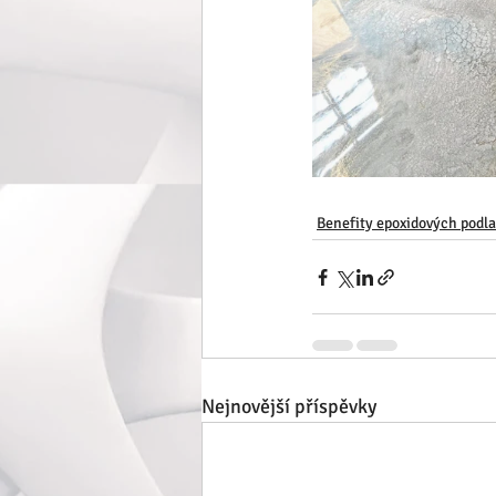
Benefity epoxidových podl
Nejnovější příspěvky