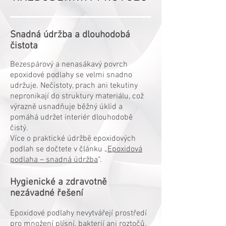
Snadná údržba a dlouhodobá
čistota
Bezespárový a nenasákavý povrch
epoxidové podlahy se velmi snadno
udržuje. Nečistoty, prach ani tekutiny
nepronikají do struktury materiálu, což
výrazně usnadňuje běžný úklid a
pomáhá udržet interiér dlouhodobě
čistý.
Více o praktické údržbě epoxidových
podlah se dočtete v článku „
Epoxidová
podlaha – snadná údržba
“.
Hygienické a zdravotně
nezávadné řešení
Epoxidové podlahy nevytvářejí prostředí
pro množení plísní, bakterií ani roztočů.