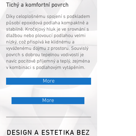
Tichý a komfortní povrch
Díky celoplošnému spojení s podkladem
působí epoxidová podlaha kompaktně a
stabilně. Kročejový hluk je ve srovnání s
dlažbou nebo plovoucí podlahou velmi
nízký, což přispívá ke klidnému a
vyváženému dojmu z prostoru. Souvislý
povrch s dobrou tepelnou vodivostí je
navíc pocitově příjemný a teplý, zejména
v kombinaci s podlahovým vytápěním.
More
More
DESIGN A ESTETIKA BEZ