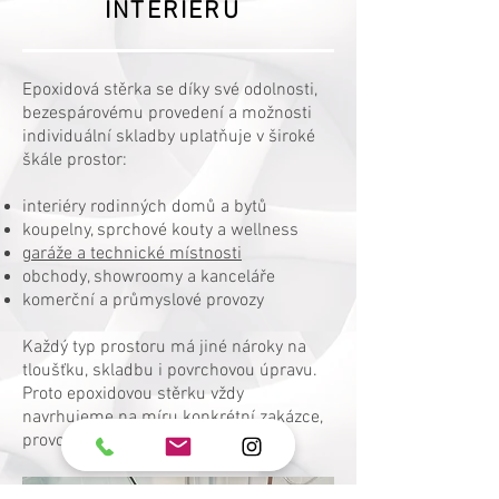
INTERIÉRU
Epoxidová stěrka se díky své odolnosti,
bezespárovému provedení a možnosti
individuální skladby uplatňuje v široké
škále prostor:
interiéry rodinných domů a bytů
koupelny, sprchové kouty a wellness
garáže a technické místnosti
obchody, showroomy a kanceláře
komerční a průmyslové provozy
Každý typ prostoru má jiné nároky na
tloušťku, skladbu i povrchovou úpravu.
Proto epoxidovou stěrku vždy
navrhujeme na míru konkrétní zakázce,
provozu i způsobu užívání.