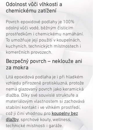
Odolnost vůči vlhkosti a
chemickému zatížení
Povrch epoxidové podlahy je 100%
odolný vůči vodě, běžným čisticím
prostředkům i chemickému namáhání.
To umožňuje její použití v koupelnách,
kuchyních, technických místnostech i
komerčních provozech.
Bezpečný povrch – neklouže ani
za mokra
Litá epoxidová podlaha je i při hladkém
vzhledu přirozeně protiskluzná, protože
nemá glazovaný povrch jako keramická
dlažba. Díky své souvislé struktuře a
materiálovým vlastnostem si zachovává
stabilní kontakt i ve vlhkém prostředí,
což ji činí vhodnou pro
koupelny bez
dlažby
, sprchové kouty, wellness,
technické místnosti i garáže.