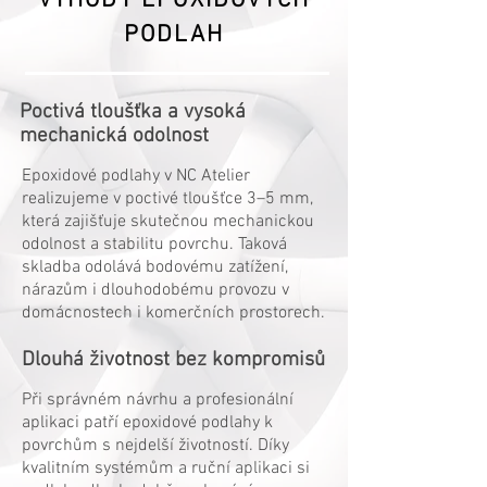
VÝHODY EPOXIDOVÝCH
PODLAH
Poctivá tloušťka a vysoká
mechanická odolnost
Epoxidové podlahy v NC Atelier
realizujeme v poctivé tloušťce 3–5 mm,
která zajišťuje skutečnou mechanickou
odolnost a stabilitu povrchu. Taková
skladba odolává bodovému zatížení,
nárazům i dlouhodobému provozu v
domácnostech i komerčních prostorech.
Dlouhá životnost bez kompromisů
Při správném návrhu a profesionální
aplikaci patří epoxidové podlahy k
povrchům s nejdelší životností. Díky
kvalitním systémům a ruční aplikaci si