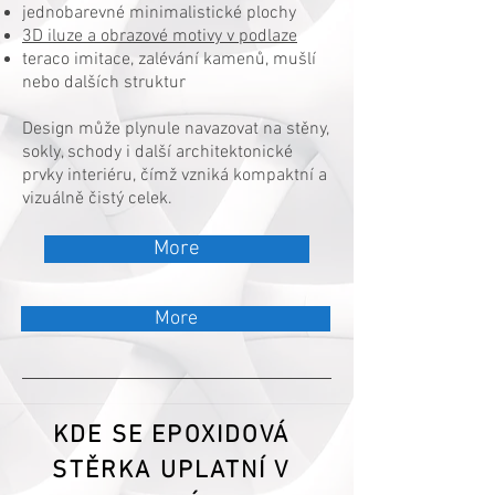
jednobarevné minimalistické plochy
3D iluze a obrazové motivy v podlaze
teraco imitace, zalévání kamenů, mušlí
nebo dalších struktur
Design může plynule navazovat na stěny,
sokly, schody i další architektonické
prvky interiéru, čímž vzniká kompaktní a
vizuálně čistý celek.
More
More
KDE SE EPOXIDOVÁ
STĚRKA UPLATNÍ V