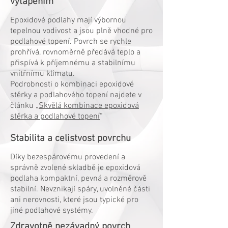
vytápěním
Epoxidové podlahy mají výbornou
tepelnou vodivost a jsou plně vhodné pro
podlahové topení. Povrch se rychle
prohřívá, rovnoměrně předává teplo a
přispívá k příjemnému a stabilnímu
vnitřnímu klimatu.
Podrobnosti o kombinaci epoxidové
stěrky a podlahového topení najdete v
článku „
Skvělá kombinace epoxidová
stěrka a podlahové topení
“
Stabilita a celistvost povrchu
Díky bezespárovému provedení a
správně zvolené skladbě je epoxidová
podlaha kompaktní, pevná a rozměrově
stabilní. Nevznikají spáry, uvolněné části
ani nerovnosti, které jsou typické pro
jiné podlahové systémy.
Zdravotně nezávadný povrch