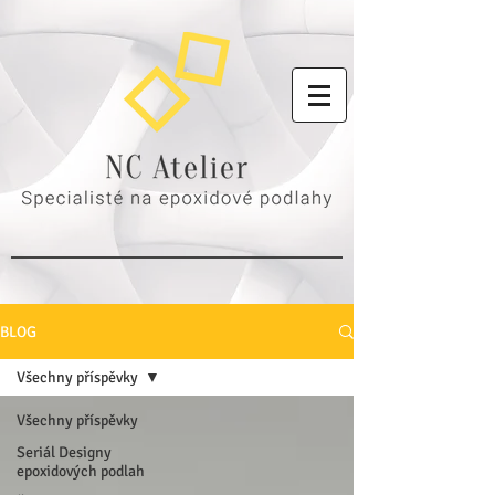
BLOG
Všechny příspěvky
Všechny příspěvky
Seriál Designy
epoxidových podlah