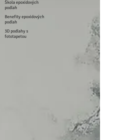
Škola epoxidových
podlah
Benefity epoxidových
podlah
3D podlahy s
fototapetou