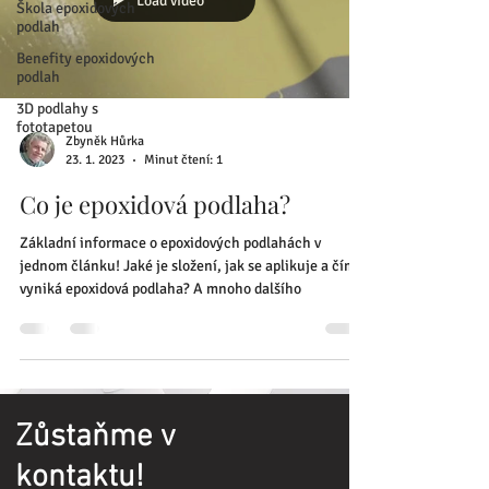
Load video
Škola epoxidových
podlah
Benefity epoxidových
podlah
3D podlahy s
fototapetou
Zbyněk Hůrka
23. 1. 2023
Minut čtení: 1
Co je epoxidová podlaha?
Základní informace o epoxidových podlahách v
jednom článku! Jaké je složení, jak se aplikuje a čím
vyniká epoxidová podlaha? A mnoho dalšího
Zůstaňme v
kontaktu!