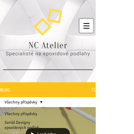
BLOG
Všechny příspěvky
Všechny příspěvky
Seriál Designy
epoxidových podlah