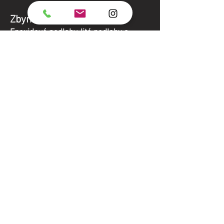
Zbyněk Hůrka
Epoxidové podlahy, lité podlahy a
designové povrchy.
NC epoxidové povrchy s.r.o.
IČO
06863108
Další oblast naší činnosti:
Tapetářské práce a výroba fototapet na
míru
www.tapetovani-tapety.cz
+420 775 684 328
zbynekhurka@gmail.com