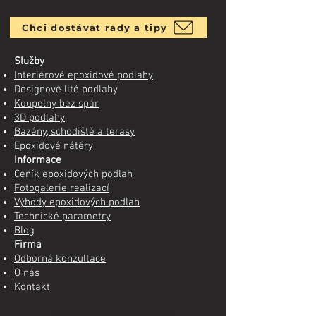
Chci dostávat rady a tipy
Služby
Interiérové epoxidové podlahy
Designové lité podlahy
Koupelny bez spár
3D podlahy
Bazény, schodiště a terasy
Epoxidové nátěry
Informace
Ceník epoxidových podlah
Fotogalerie realizací
Výhody epoxidových podlah
Technické parametry
Blog
Firma
Odborná konzultace
O nás
Kontakt