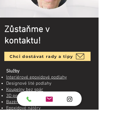
Zůstaňme v
kontaktu!
Chci dostávat rady a tipy
Služby
Interiérové epoxidové podlahy
Designové lité podlahy
Koupelny bez spár
3D podlahy
Bazény, schodiště a terasy
Epoxidové nátěry
Informace
Ceník epoxidových podlah
Fotogalerie realizací
Výhody epoxidových podlah