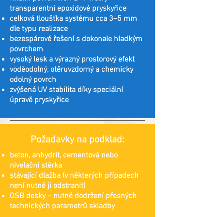
transparentní epoxidové pryskyřice
celková tloušťka systému cca 3–5 mm
dle typu realizace
bezespárové řešení s dokonale hladkým
povrchem
vysoký lesk a výrazný prostorový efekt
voděodolný, otěruvzdorný a chemicky
odolný povrch
zvýšená UV stabilita díky speciální
úpravě pryskyřice
Požadavky na podklad:
beton, anhydrit, cementová nebo
nivelační stěrka
stávající dlažba (v některých případech
není nutné ji odstranit)
OSB desky – nutné dodržení přesných
technických parametrů skladby