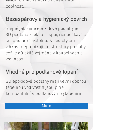
vysokou mechanickou i chemickou
odolnost.
Bezespárový a hygienický povrch
Stejně jako jiné epoxidové podlahy je i
3D podlaha zcela bez spár, nenasákavá a
snadno udržovatelná. Nečistoty ani
vlhkost nepronikají do struktury podlahy,
což je důležité zejména v koupelnách a
wellness.
Vhodné pro podlahové topení
3D epoxidové podlahy mají velmi dobrou
tepelnou vodivost a jsou plně
kompatibilní s podlahovým vytápěním.
More