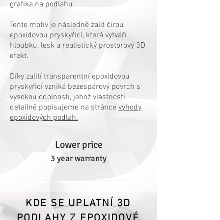
grafika na podlahu.
Tento motiv je následně zalit čirou
epoxidovou pryskyřicí, která vytváří
hloubku, lesk a realistický prostorový 3D
efekt.
Díky zalití transparentní epoxidovou
pryskyřicí vzniká bezespárový povrch s
vysokou odolností, jehož vlastnosti
detailně popisujeme na stránce
výhody
epoxidových podlah.
Lower price
3 year warranty
KDE SE UPLATNÍ 3D
PODLAHY Z EPOXIDOVÉ