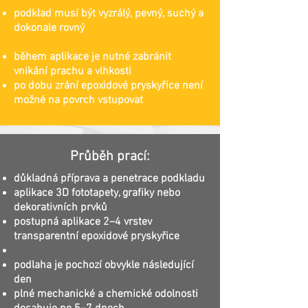
podklad musí být vyzrálý, pevný, suchý a
dokonale rovný
během aplikace je nutné zabránit
vnikání prachu a vlhkosti
po dobu zrání epoxidové pryskyřice není
možné na povrch vstupovat
Průběh prací:
důkladná příprava a penetrace podkladu
aplikace 3D fototapety, grafiky nebo
dekorativních prvků
postupná aplikace 2–4 vrstev
transparentní epoxidové pryskyřice
podlaha je pochozí obvykle následující
den
plné mechanické a chemické odolnosti