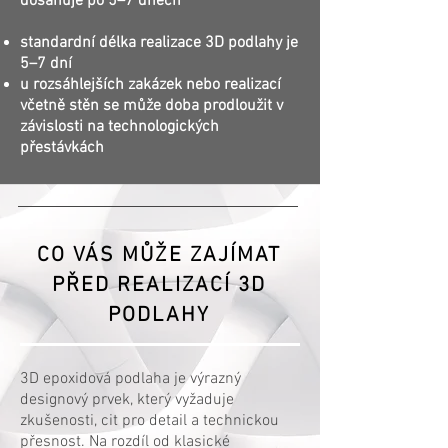
dosahuje po 5–7 dnech
standardní délka realizace 3D podlahy je
5–7 dní
u rozsáhlejších zakázek nebo realizací
včetně stěn se může doba prodloužit v
závislosti na technologických
přestávkách
CO VÁS MŮŽE ZAJÍMAT
PŘED REALIZACÍ 3D
PODLAHY
3D epoxidová podlaha je výrazný
designový prvek, který vyžaduje
zkušenosti, cit pro detail a technickou
přesnost. Na rozdíl od klasické