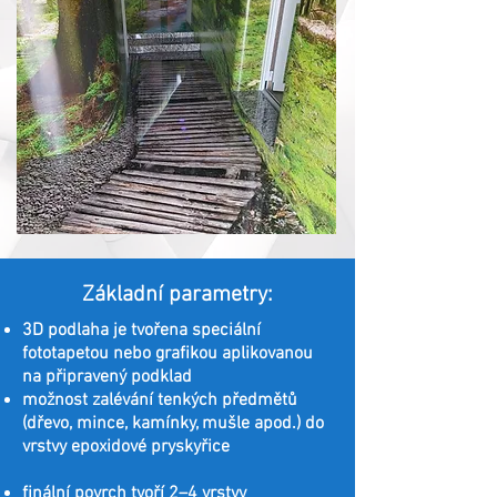
Základní parametry:
3D podlaha je tvořena speciální
fototapetou nebo grafikou aplikovanou
na připravený podklad
možnost zalévání tenkých předmětů
(dřevo, mince, kamínky, mušle apod.) do
vrstvy epoxidové pryskyřice
finální povrch tvoří 2–4 vrstvy