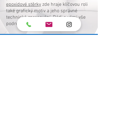
epoxidové stěrky
zde hraje klíčovou roli
také grafický motiv a jeho správné
technické zpracování. Rádi s vámi vše
podrobně probereme.
Indicative price offer
Pomůžeme vám zvolit vhodný design, i
řešení detailů přesně pro váš prostor.
More