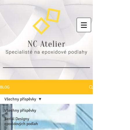
BLOG
Všechny příspěvky
Všechny příspěvky
Seriál Designy
epoxidových podlah