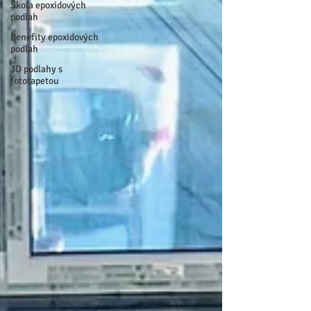
Škola epoxidových
podlah
Benefity epoxidových
podlah
3D podlahy s
fototapetou