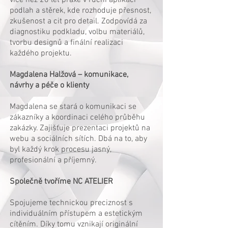
více než 20 let praxe v ruční aplikaci
podlah a stěrek, kde rozhoduje přesnost,
zkušenost a cit pro detail. Zodpovídá za
diagnostiku podkladu, volbu materiálů,
tvorbu designů a finální realizaci
každého projektu.
Magdalena Halžová – komunikace,
návrhy a péče o klienty
Magdalena se stará o komunikaci se
zákazníky a koordinaci celého průběhu
zakázky. Zajišťuje prezentaci projektů na
webu a sociálních sítích. Dbá na to, aby
byl každý krok procesu jasný,
profesionální a příjemný.
Společně tvoříme NC ATELIER
Spojujeme technickou preciznost s
individuálním přístupem a estetickým
cítěním. Díky tomu vznikají originální