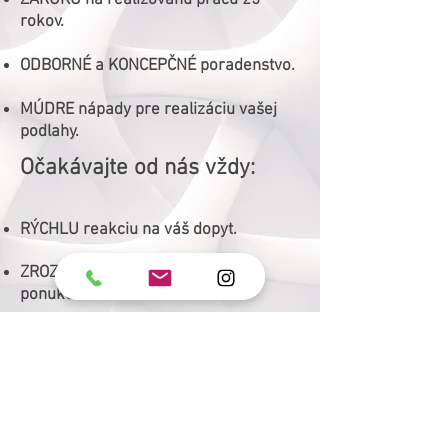
ZÁRUKU na realizovanú prácu 25
rokov.
ODBORNÉ a KONCEPČNÉ poradenstvo.
MÚDRE nápady pre realizáciu vašej
podlahy.
Očakávajte od nás vždy:
RÝCHLU reakciu na váš dopyt.
ZROZUMITEĽNÚ a PEVNÚ cenovú
ponuku.
PRIATEĽSKÚ KOMUNIKÁCIU s vami.
NAJVYŠŠIU KVALITU prevedenia.
ZÁRUKU na realizovanú prácu 25
rokov.