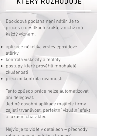
KTERÝ ROZHODUJE
Epoxidová podlaha není nátěr. Je to
proces o desítkách kroků, v nichž má
každý význam.
aplikace několika vrstev epoxidové
stěrky
kontrola viskozity a teploty
postupy, které prověřili mnohaleté
zkušenosti
precizní kontrola rovinnosti
Tento způsob práce nelze automatizovat
ani delegovat.
Jedině oosobní aplikace majitele firmy
zajistí trvanlivost, perfektní vizuální efekt
a luxusní charakter.
Nejvíc je to vidět v detailech – přechody,