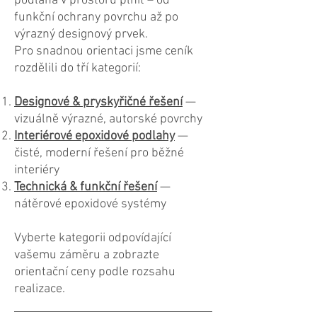
podlaha v prostoru plnit – od
funkční ochrany povrchu až po
výrazný designový prvek.
Pro snadnou orientaci jsme ceník
rozdělili do tří kategorií:
Designové & pryskyřičné řešení
—
vizuálně výrazné, autorské povrchy
Interiérové epoxidové podlahy
—
čisté, moderní řešení pro běžné
interiéry
Technická & funkční řešení
—
nátěrové epoxidové systémy
Vyberte kategorii odpovídající
vašemu záměru a zobrazte
orientační ceny podle rozsahu
realizace.