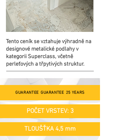
Tento ceník se vztahuje výhradně na
designové metalické podlahy v
kategorii Superclass, včetně
perleťových a třpytivých struktur.
GUARANTEE
GUARANTEE
25 YEARS
POČET VRSTEV: 3
TLOUŠŤKA 4,5 mm