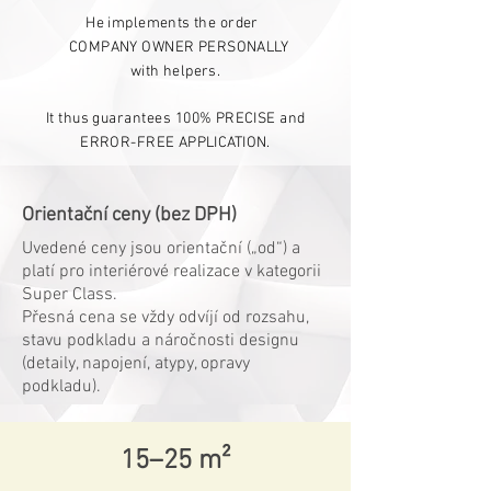
He implements the order
COMPANY OWNER PERSONALLY
with helpers.
It thus guarantees 100%
PRECISE and
ERROR-FREE APPLICATION.
Orientační ceny (bez DPH)
Uvedené ceny jsou orientační („od“) a
platí pro interiérové realizace v kategorii
Super Class.
Přesná cena se vždy odvíjí od rozsahu,
stavu podkladu a náročnosti designu
(detaily, napojení, atypy, opravy
podkladu).
15–25 m²