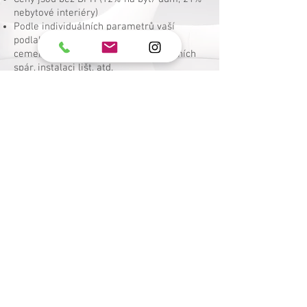
nebytové interiéry)
Podle individuálních parametrů vaší
podlahy se může cena navýšit o
cementovou nivelaci, tmelení dilatačních
spár, instalaci lišt, atd.
Cena dopravy se počítá v závislosti na
vzdálenosti od Prahy (běžně působíme
také na Slovensku a v Německu)
Přesnou cenovou nabídku vám
zpracujeme na základě osobní
odborné
.
konzultace v místě realizace
Zpět
Let's stay in
touch!