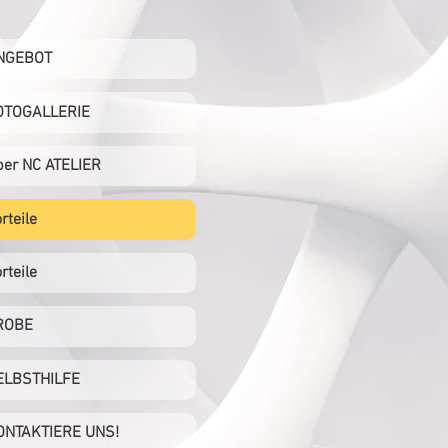
NGEBOT
OTOGALLERIE
ber NC ATELIER
rteile
rteile
ROBE
ELBSTHILFE
ONTAKTIERE UNS!