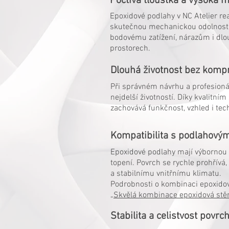
Poctivá tloušťka a vysoká 
Epoxidové podlahy v NC Atelier rea
skutečnou mechanickou odolnost a
bodovému zatížení, nárazům i d
prostorech.
Dlouhá životnost bez kom
Při správném návrhu a profesioná
nejdelší životností. Díky kvalitn
zachovává funkčnost, vzhled i tech
Kompatibilita s podlahový
Epoxidové podlahy mají výbornou 
topení. Povrch se rychle prohřív
a stabilnímu vnitřnímu klimatu.
Podrobnosti o kombinaci epoxidov
„
Skvělá kombinace epoxidová stěr
Stabilita a celistvost povrc