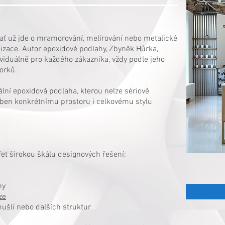
ať už jde o mramorování, melírování nebo metalické
lizace. Autor epoxidové podlahy, Zbyněk Hůrka,
ividuálně pro každého zákazníka, vždy podle jeho
orků.
ální epoxidová podlaha, kterou nelze sériově
oben konkrétnímu prostoru i celkovému stylu
et širokou škálu designových řešení:
hy
ze
ušlí nebo dalších struktur