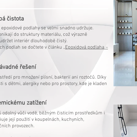
á čistota
 epoxidové podlahy se velmi snadno udržuje.
onikají do struktury materiálu, což výrazně
držet interiér dlouhodobě čistý.
ch podlah se dočtete v článku „
Epoxidová podlaha –
závadné řešení
tředí pro množení plísní, bakterií ani roztočů. Díky
 s dětmi, alergiky nebo pro prostory, kde je kladen
hemickému zatížení
 odolný vůči vodě, běžným čisticím prostředkům i
 její použití v koupelnách, kuchyních,
čních provozech.