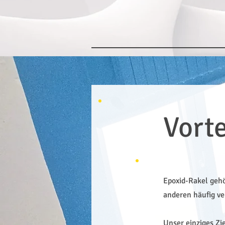
Vort
Epoxid-Rakel geh
anderen häufig v
Unser einziges Zi