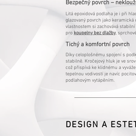
Bezpečný povrch – neklouž
Litá epoxidová podlaha je i při h
glazovaný povrch jako keramická d
vlastnostem si zachovává stabilní 
pro
koupelny bez dlažby
, sprchov
Tichý a komfortní povrch
Díky celoplošnému spojení s pod
stabilně. Kročejový hluk je ve sr
což přispívá ke klidnému a vyváž
tepelnou vodivostí je navíc pocit
podlahovým vytápěním.
DESIGN A ESTE