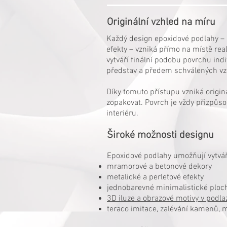
Originální vzhled na míru
Každý design epoxidové podlahy – 
efekty – vzniká přímo na místě rea
vytváří finální podobu povrchu ind
představ a předem schválených vz
Díky tomuto přístupu vzniká origin
zopakovat. Povrch je vždy přizpůs
interiéru.
Široké možnosti designu
Epoxidové podlahy umožňují vytvář
mramorové a betonové dekory
metalické a perleťové efekty
jednobarevné minimalistické ploc
3D iluze a obrazové motivy v podla
teraco imitace, zalévání kamenů, m