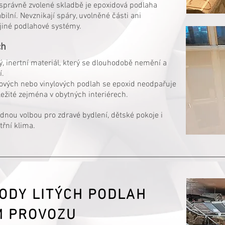
správně zvolené skladbě je epoxidová podlaha
ilní. Nevznikají spáry, uvolněné části ani
 jiné podlahové systémy.
ch
ý, inertní materiál, který se dlouhodobě nemění a
í.
nových nebo vinylových podlah se epoxid neodpařuje
ežité zejména v obytných interiérech.
dnou volbou pro zdravé bydlení, dětské pokoje i
třní klima.
ODY LITÝCH PODLAH
M PROVOZU