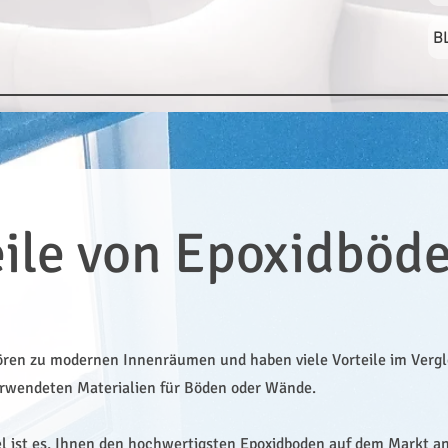
B
eile von Epoxidböd
ören zu modernen Innenräumen und haben viele Vorteile im Vergl
erwendeten Materialien für Böden oder Wände.
el ist es, Ihnen den hochwertigsten Epoxidboden auf dem Markt a