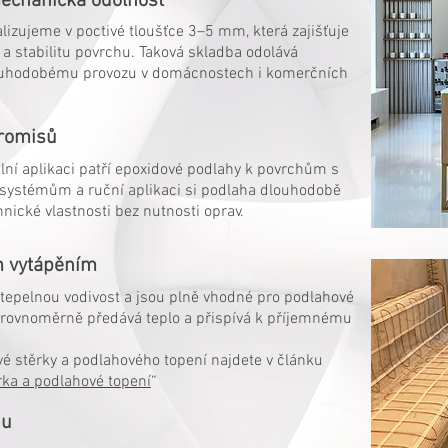
mechanická odolnost
lizujeme v poctivé tloušťce 3–5 mm, která zajišťuje
 stabilitu povrchu. Taková skladba odolává
louhodobému provozu v domácnostech i komerčních
promisů
lní aplikaci patří epoxidové podlahy k povrchům s
ím systémům a ruční aplikaci si podlaha dlouhodobě
nické vlastnosti bez nutnosti oprav.
m vytápěním
tepelnou vodivost a jsou plně vhodné pro podlahové
á, rovnoměrně předává teplo a přispívá k příjemnému
é stěrky a podlahového topení najdete v článku
ka a podlahové topení
“
hu