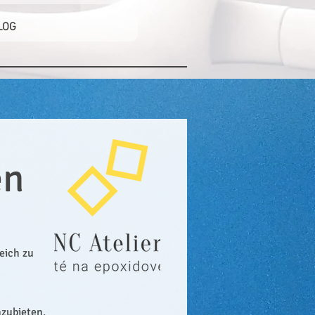
LOG
en
eich zu
nzubieten,