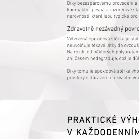
Díky bezespárovému provedení a 
kompaktní, pevná a rozměrově stab
nerovnosti, které jsou typické pro
Zdravotně nezávadný povr
Vytvrzená epoxidová stěrka je stál
neuvolňuje těkavé látky do ovzduš
Na rozdíl od některých polyureta
ani časem nedegraduje, což je důl
Díky tomu je epoxidová stěrka vho
prostory s důrazem na kvalitní vni
PRAKTICKÉ VÝH
V KAŽDODENNÍ