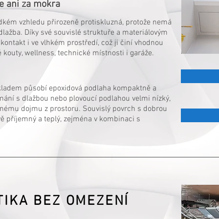
e ani za mokra
ladkém vzhledu přirozeně protiskluzná, protože nemá
lažba. Díky své souvislé struktuře a materiálovým
kontakt i ve vlhkém prostředí, což ji činí vhodnou
é kouty, wellness, technické místnosti i garáže.
kladem působí epoxidová podlaha kompaktně a
ovnání s dlažbou nebo plovoucí podlahou velmi nízký,
enému dojmu z prostoru. Souvislý povrch s dobrou
ově příjemný a teplý, zejména v kombinaci s
TIKA BEZ OMEZENÍ