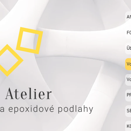
A
F
Ü
Vo
Vo
P
S
K