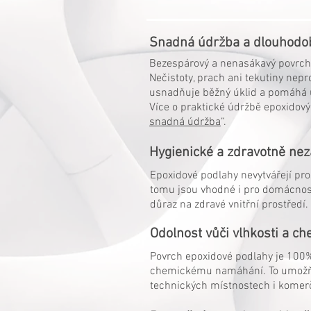
Snadná údržba a dlouhodob
Bezespárový a nenasákavý povrch
Nečistoty, prach ani tekutiny nepr
usnadňuje běžný úklid a pomáhá u
Více o praktické údržbě epoxidový
snadná údržba
“.
Hygienické a zdravotně ne
Epoxidové podlahy nevytvářejí pros
tomu jsou vhodné i pro domácnosti
důraz na zdravé vnitřní prostředí.
Odolnost vůči vlhkosti a c
Povrch epoxidové podlahy je 100%
chemickému namáhání. To umožňuje
technických místnostech i komer