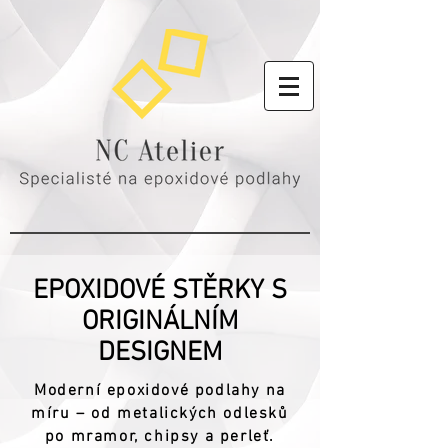
EPOXIDOVÉ STĚRKY S
ORIGINÁLNÍM
DESIGNEM
Moderní epoxidové podlahy na
míru – od metalických odlesků
po mramor, chipsy a perleť.