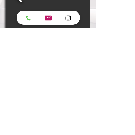
Weißer Epoxid-Gussboden mit
BLUMENMOTIV
Für einen Kunden aus dem Ausland
realisierten wir einen Epoxid-Gussboden
mit floralen Ornamenten. Der Kunde hatte
eine klare Vorstellung vom Aussehen des
zukünftigen Bodens, die wir detailliert
ausfüllten.
Dank des Hochglanzes, des Kontrasts von
Weiß und Schwarz und der Verwendung