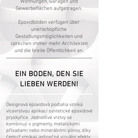
Wohnungen, Garagen und
Gewerbeflächen aufgetragen.
Epoxidböden verfügen über
unerschöpfliche
Gestaltungsmöglichkeiten und
sprechen immer mehr Architekten
und die breite Öffentlichkeit an.
EIN BODEN, DEN SIE
LIEBEN WERDEN!
Designová epoxidová podlaha vzniká
vícevrstvou aplikací syntetické epoxidové
pryskyřice. Jednotlivé vrstvy se
kombinují s pigmenty, metalickými
přísadami nebo minerálními plnivy, díky
čemuž vznikají jedinečné vizuální efekty.