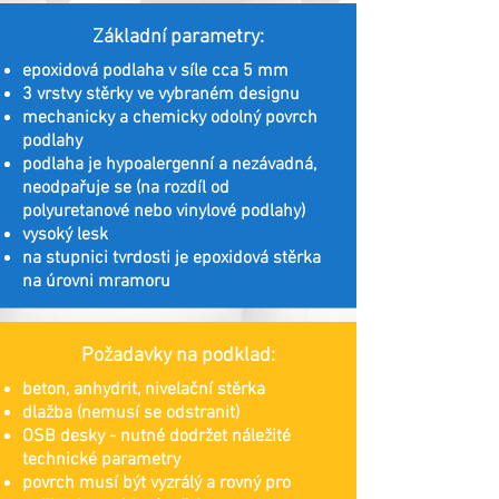
Základní parametry:
epoxidová podlaha v síle cca 5 mm
3 vrstvy stěrky ve vybraném designu
mechanicky a chemicky odolný povrch
podlahy
podlaha je hypoalergenní a nezávadná,
neodpařuje se (na rozdíl od
polyuretanové nebo vinylové podlahy)
vysoký lesk
na stupnici tvrdosti je epoxidová stěrka
na úrovni mramoru
Požadavky na podklad:
beton, anhydrit, nivelační stěrka
dlažba (nemusí se odstranit)
OSB desky - nutné dodržet náležité
technické parametry
povrch musí být vyzrálý a rovný pro