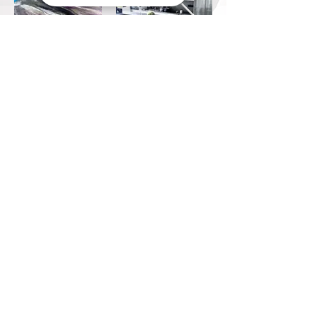
Mehr
CO VÁS MŮŽE ZAJÍMAT
PŘED REALIZACÍ
EPOXIDOVÉ STĚRKY
Prohlédněte si dostupné designy
epoxidových stěrek, zjistěte orientační
cenu vaší zakázky a využijte možnost
odborné konzultace.