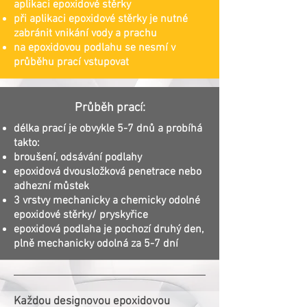
aplikaci epoxidové stěrky
při aplikaci epoxidové stěrky je nutné
zabránit vnikání vody a prachu
na epoxidovou podlahu se nesmí v
průběhu prací vstupovat
Průběh prací:
délka prací je obvykle 5-7 dnů a probíhá
takto:
broušení, odsávání podlahy
epoxidová dvousložková penetrace nebo
adhezní můstek
3 vrstvy mechanicky a chemicky odolné
epoxidové stěrky/ pryskyřice
epoxidová podlaha je pochozí druhý den,
plně mechanicky odolná za 5-7 dní
Každou designovou epoxidovou