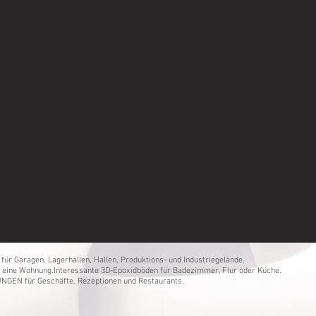
ür Garagen, Lagerhallen, Hallen, Produktions- und Industriegelände.
 eine Wohnung.
Interessante 3D-Epoxidböden für Badezimmer, Flur oder Küche.
NGEN für Geschäfte, Rezeptionen und Restaurants.