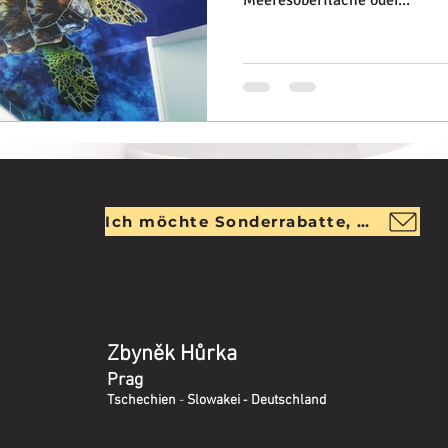
Ich möchte Sonderrabatte, Beratung und Tipps kostenlos erhalten
Zbyněk Hůrka
Prag
-
Tschechien
-
Slowakei
Deutschland