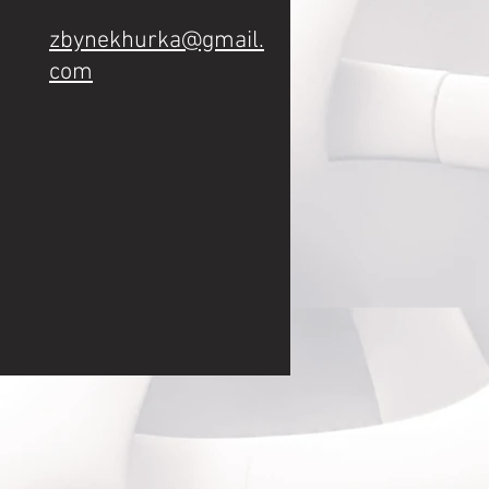
zbynekhurka@gmail.
com