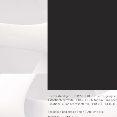
Hochbeständiger EPOXY-STROKE für Beton, geeignet f
Ästhetisch perfekte EPOXY-BÖDEN für ein Haus oder
Funktionelle und repräsentative EPOXY-BESCHICHTU
Epoxidova-podlaha.cz von NC Atelier s.r.o.