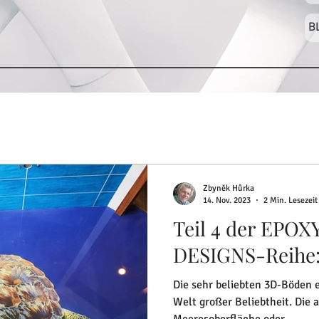
B
Zbyněk Hůrka
14. Nov. 2023
2 Min. Lesezeit
Teil 4 der EPO
DESIGNS-Reihe
Die sehr beliebten 3D-Böden e
Welt großer Beliebtheit. Die
Meeresoberfläche oder...