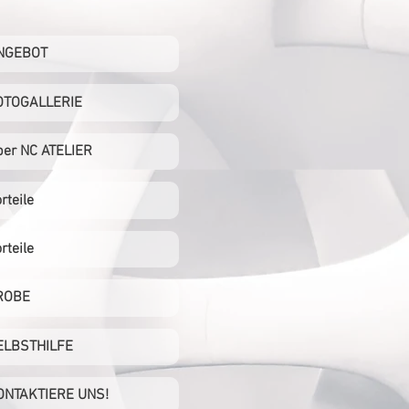
NGEBOT
OTOGALLERIE
ber NC ATELIER
rteile
rteile
ROBE
ELBSTHILFE
ONTAKTIERE UNS!