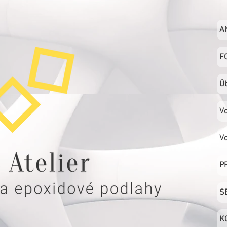
A
F
Ü
Vo
Vo
P
S
K