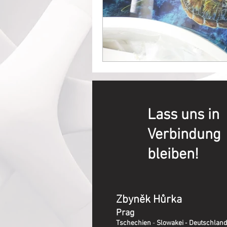
Lass uns in
Verbindung
bleiben!
Zbyněk Hůrka
Prag
-
Tschechien
-
Slowakei
Deutschland