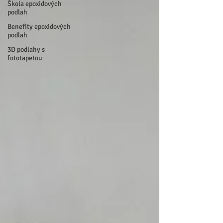
Škola epoxidových
podlah
Benefity epoxidových
podlah
3D podlahy s
fototapetou