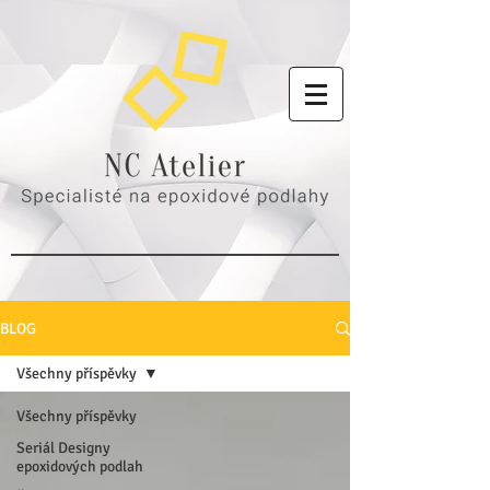
BLOG
Všechny příspěvky
Všechny příspěvky
Seriál Designy
epoxidových podlah