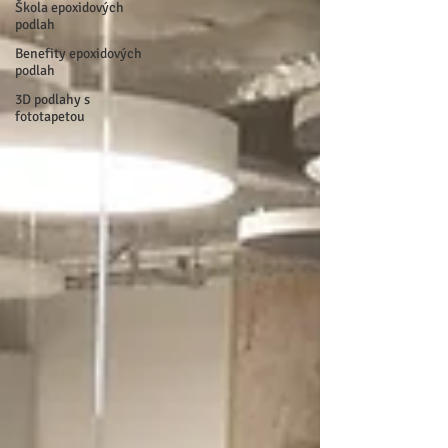
Škola epoxidových
podlah
Benefity epoxidových
podlah
3D podlahy s
fototapetou