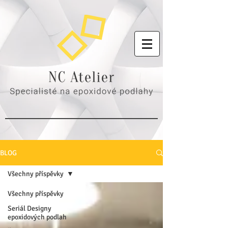
BLOG
Všechny příspěvky
Všechny příspěvky
Seriál Designy
epoxidových podlah